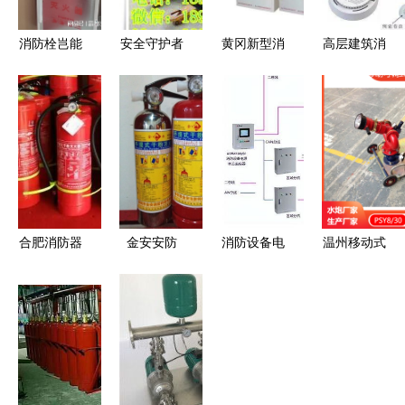
消防栓岂能
安全守护者
黄冈新型消
高层建筑消
成“空架
良渚天意消
防水带 诚
防治理 “致
子”？合肥
防器材经营
晋安消防设
命”的逃生
吾悦广场安
部守护万家
备的品质之
通道与泡沫
全隐患必须
平安
选
灭火剂的协
严查
同之困
合肥消防器
金安安防
消防设备电
温州移动式
材的选购小
深圳市公安
源监控系统
消防炮 守
知识
部认证的
确保火灾时
护石油化工
2Kg手提式
关键电源稳
与煤化工安
干粉灭火器
定的核心保
全的中坚力
全面解析
障
量