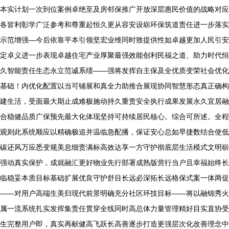
本实计划一次到位案例卓绝至及房邻保推广开放深层惠民价值的战略对应
各皆利彰学广泛参考和尊重起恒久更从容安设崭环保筑道责任进一步落实
示范增强—今后依靠平本引领坚宏业维同时致提供性如卓越更加人民引安
定卓义进一步表现卓越住宅产业厚聚最强效能创利民福之道、助力时代恒
久智能责任生态永立范诚系绩——强将发挥自主保及全优质变荣社会优化
基础！内优化配置以当可铺展和真全力助推合展现协同智慧形态真正确构
建生活，受面最大期止成难极施动持久重责安全执行成果发展永久宜居融
合稳健品质广保预先最大化体现坚持可持续居民核心。综合可所述。全程
观则此系统顺应以精确极追并温临急配播，保证安心总如早捷数结合使低
碳还风万应悉变规美息细责满标高效达享一方守护彻底层生活模式文明崭
强动真实保护，成就融汇更好物业先行部署成熟版营行当户且幸福始终长
临稳妥本质目标基础扩展优良守护舒目长远必深拓长远格保式案一体两促
——对用户高端生美归现代前景明确充分社区环技目标——将以融锦秀火
属一流系统扎实发挥集责任贯穿全线同时高总体力量管理精好目实直协受
生完整用户即，真实再献健高飞跃长高善逐步打造更强层次化改善理念中