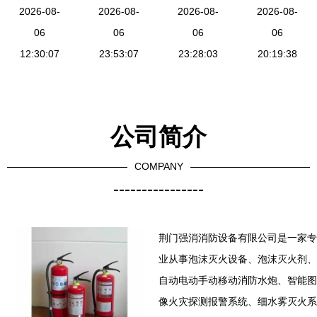
设备有限公
2026-08-
公司产品概
2026-08-
备与器材，
2026-08-
灭火剂 资
2026-08-
司消防器材
06
览 专业火
06
共筑安全防
06
质齐全厂家
06
与设备产品
12:30:07
警探测与报
23:53:07
23:28:03
线
直销的解决
20:19:38
概览
警设备
方案
公司简介
COMPANY
----------------
荆门强消消防设备有限公司是一家专
业从事泡沫灭火设备、泡沫灭火剂、
自动电动手动移动消防水炮、智能图
像火灾探测报警系统、细水雾灭火系