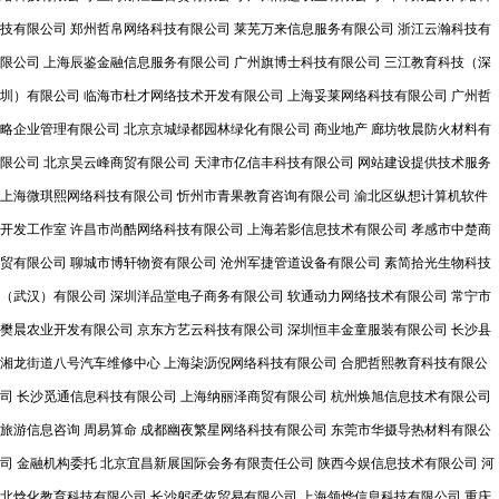
技有限公司
郑州哲帛网络科技有限公司
莱芜万来信息服务有限公司
浙江云瀚科技有
限公司
上海辰鉴金融信息服务有限公司
广州旗博士科技有限公司
三江教育科技（深
圳）有限公司
临海市杜才网络技术开发有限公司
上海妥莱网络科技有限公司
广州哲
略企业管理有限公司
北京京城绿都园林绿化有限公司
商业地产
廊坊牧晨防火材料有
限公司
北京昊云峰商贸有限公司
天津市亿信丰科技有限公司
网站建设提供技术服务
上海微琪熙网络科技有限公司
忻州市青果教育咨询有限公司
渝北区纵想计算机软件
开发工作室
许昌市尚酷网络科技有限公司
上海若影信息技术有限公司
孝感市中楚商
贸有限公司
聊城市博轩物资有限公司
沧州军捷管道设备有限公司
素简拾光生物科技
（武汉）有限公司
深圳洋品堂电子商务有限公司
软通动力网络技术有限公司
常宁市
樊晨农业开发有限公司
京东方艺云科技有限公司
深圳恒丰金童服装有限公司
长沙县
湘龙街道八号汽车维修中心
上海柒沥倪网络科技有限公司
合肥哲熙教育科技有限公
司
长沙觅通信息科技有限公司
上海纳丽泽商贸有限公司
杭州焕旭信息技术有限公司
旅游信息咨询
周易算命
成都幽夜繁星网络科技有限公司
东莞市华摄导热材料有限公
司
金融机构委托
北京宜昌新展国际会务有限责任公司
陕西今娱信息技术有限公司
河
北焓化教育科技有限公司
长沙躬柔依贸易有限公司
上海领烨信息科技有限公司
重庆