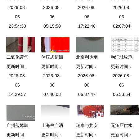
专业消防设
2026-08-
仓消防器材
2026-08-
2026-08-
3LRO I
2026-08-
8301、
备服务商
06
公司铸就生
06
E1W-HJ消
06
8302C、
06
23:54:30
05:15:50
命防线
防应急疏散
17:22:46
02:07:04
8303、
指示标志灯
8305消防
高效应急照
模块接线全
明解决方案
解析
二氧化碳气
储压式超细
北京利达烟
融汇城玫瑰
体灭火系统
更新时间：
干粉灭火装
更新时间：
感JTY-GM-
更新时间：
公馆二期工
更新时间：
与泡沫灭火
2026-08-
置 现代化
2026-08-
LD3000EN/A
2026-08-
程 引入江
2026-08-
剂 太原成
06
消防设备的
06
品质彰显消
06
苏强盾自动
06
安消防设备
14:29:37
守护先锋
07:40:08
防科技新高
06:37:47
跟踪定位射
06:33:54
的产品解析
度
流灭火装
置，为消防
安全筑起智
广州蓝姆珈
上海舍广消
瑞泰与共安
无负压供水
能防线
自动化控制
更新时间：
防设备有限
更新时间：
聚焦消防设
更新时间：
设备与泡沫
更新时间：