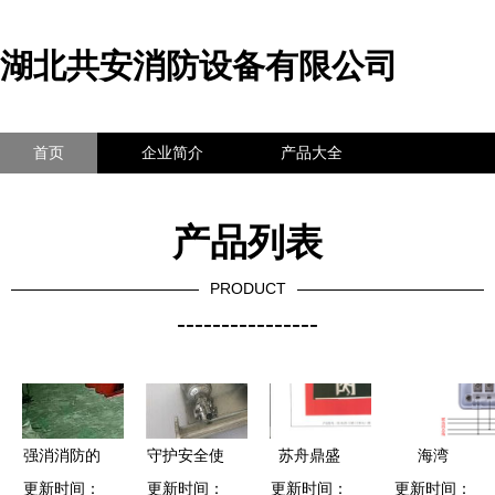
湖北共安消防设备有限公司
首页
企业简介
产品大全
联系我们
企业信息
访客留言
产品列表
PRODUCT
----------------
强消消防的
守护安全使
苏舟鼎盛
海湾
更新时间：
个人主页 |
命，慈溪田
更新时间：
更新时间：
DS-BLZD-
更新时间：
8300、