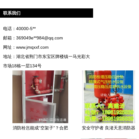
联系我们
电话：40000-5**
邮箱：369049e**
984@qq.com
网址：
www.jmqxxf.com
地址：湖北省荆门市东宝区牌楼镇一马光彩大
市场18栋一层134号
消防栓岂能成“空架子”？合肥
安全守护者 良渚天意消防器
吾悦广场安全隐患必须严查
材经营部守护万家平安