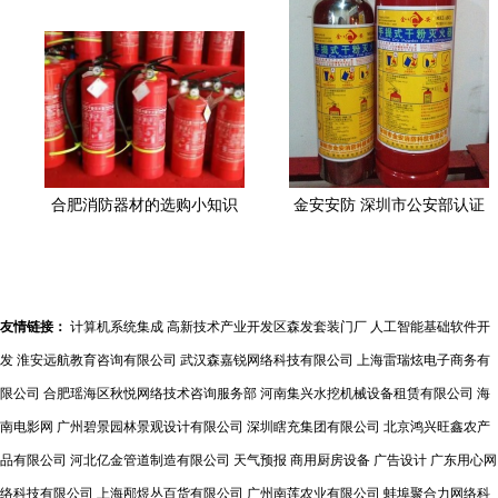
合肥消防器材的选购小知识
金安安防 深圳市公安部认证
的2Kg手提式干粉灭火器全面
解析
友情链接：
计算机系统集成
高新技术产业开发区森发套装门厂
人工智能基础软件开
发
淮安远航教育咨询有限公司
武汉森嘉锐网络科技有限公司
上海雷瑞炫电子商务有
限公司
合肥瑶海区秋悦网络技术咨询服务部
河南集兴水挖机械设备租赁有限公司
海
南电影网
广州碧景园林景观设计有限公司
深圳瞎充集团有限公司
北京鸿兴旺鑫农产
品有限公司
河北亿金管道制造有限公司
天气预报
商用厨房设备
广告设计
广东用心网
络科技有限公司
上海邴煜丛百货有限公司
广州南莲农业有限公司
蚌埠聚合力网络科