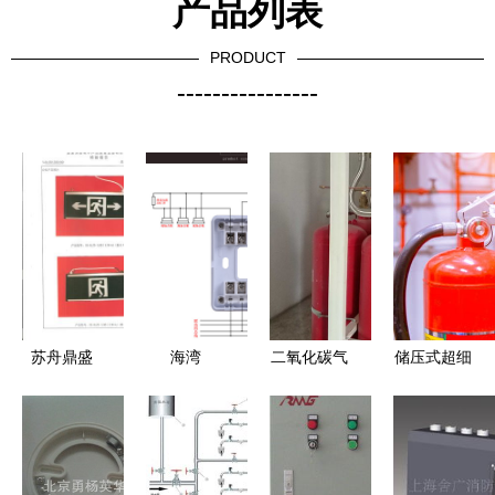
产品列表
PRODUCT
----------------
苏舟鼎盛
海湾
二氧化碳气
储压式超细
DS-BLZD-
8300、
体灭火系统
干粉灭火装
3LRO I
8301、
与泡沫灭火
置 现代化
E1W-HJ消
8302C、
剂 太原成
消防设备的
防应急疏散
8303、
安消防设备
守护先锋