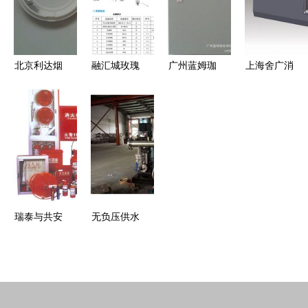
指示标志灯
8305消防
的产品解析
高效应急照
模块接线全
明解决方案
解析
北京利达烟
融汇城玫瑰
广州蓝姆珈
上海舍广消
感JTY-GM-
公馆二期工
自动化控制
防设备有限
LD3000EN/A
程 引入江
设备有限公
公司产品概
品质彰显消
苏强盾自动
司消防器材
览 专业火
防科技新高
跟踪定位射
与设备产品
警探测与报
度
流灭火装
概览
警设备
置，为消防
安全筑起智
瑞泰与共安
无负压供水
能防线
聚焦消防设
设备与泡沫
备与器材，
灭火剂 资
共筑安全防
质齐全厂家
线
直销的解决